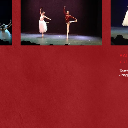
BAL
21/1
Teat
Jorg