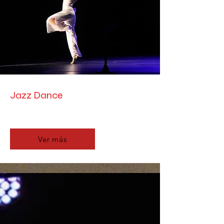
Jazz Dance
Describe one of your services
Ver más