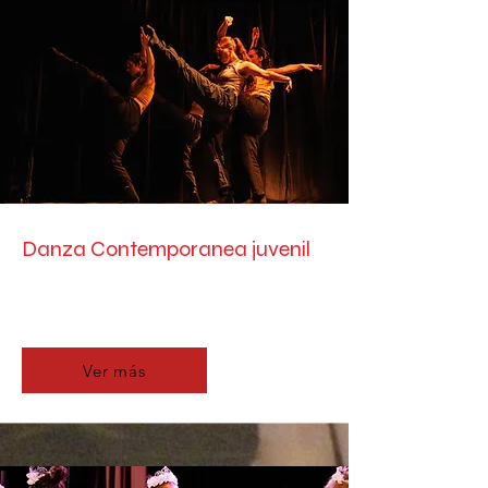
Danza Contemporanea juvenil
Describe one of your services
Ver más