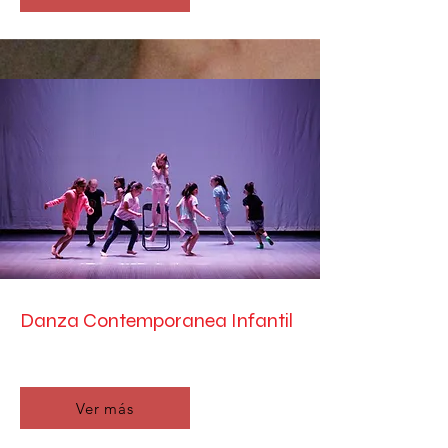
Danza Contemporanea Infantil
Describe one of your services
Ver más