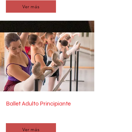
Ver más
Ballet Adulto Principiante
Describe one of your services
Ver más