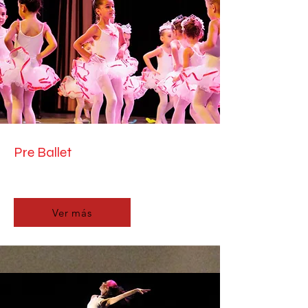
Pre Ballet
Describe one of your services
Ver más