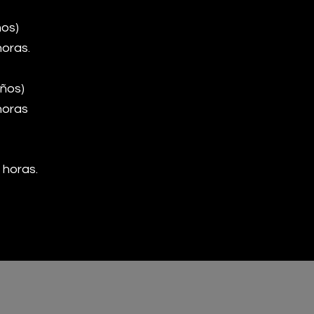
ños)
horas
.
años)
horas
 horas.